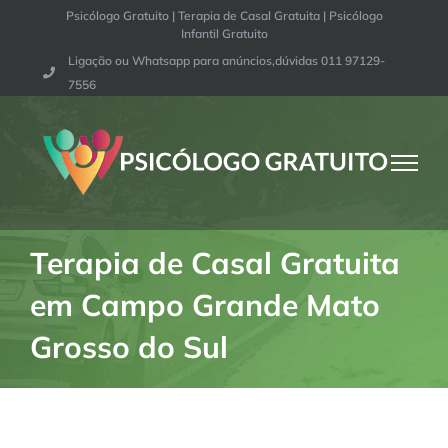
Ir
Psicólogo Gratuito | Terapia de Casal Gratuita | Psicólogo
Infantil Gratuito
para
Ligação ou Whatsapp para anúncios,dúvidas 011 97129-
o
7556
conteúdo
Terapia de Casal Gratuita
em Campo Grande Mato
Grosso do Sul