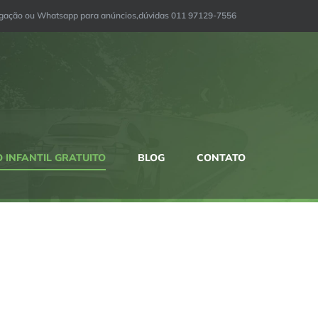
igação ou Whatsapp para anúncios,dúvidas 011 97129-7556
 INFANTIL GRATUITO
BLOG
CONTATO