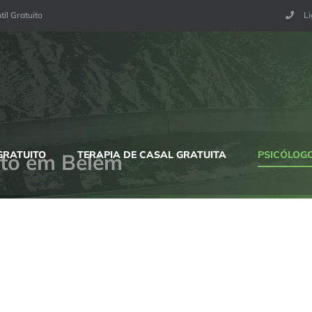
til Gratuito
L
GRATUITO
TERAPIA DE CASAL GRATUITA
PSICÓLOGO
uito em Belém